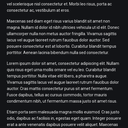
vel scelerisque nisl consectetur et. Morbi leo risus, porta ac
consectetur ac, vestibulum at eros.
Maecenas sed diam eget risus varius blandit sit amet non
magna. Nullam id dolor id nibh ultricies vehicula ut id elit. Donec
ullamcorper nulla non metus auctor fringilla. Vivamus sagittis
lacus vel augue laoreet rutrum faucibus dolor auctor. Sed
posuere consectetur est at lobortis. Curabitur blandit tempus
porttitor. Aenean lacinia bibendum nulla sed consectetur.
Lorem ipsum dolor sit amet, consectetur adipiscing elit. Nullam
quis risus eget urna mollis ornare vel eu leo. Curabitur blandit
tempus porttitor. Nulla vitae elit libero, a pharetra augue.
Vivamus sagittis lacus vel augue laoreet rutrum faucibus dolor
auctor. Cras mattis consectetur purus sit amet fermentum.
Fusce dapibus, tellus ac cursus commodo, tortor mauris
condimentum nibh, ut fermentum massa justo sit amet risus.
Etiam porta sem malesuada magna mollis euismod. Cras justo
odio, dapibus ac facilisis in, egestas eget quam. Integer posuere
erat a ante venenatis dapibus posuere velit aliquet. Maecenas