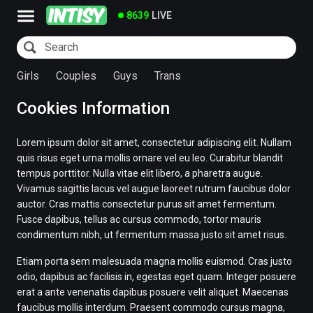
8639
LIVE
Girls
Couples
Guys
Trans
Cookies Information
Lorem ipsum dolor sit amet, consectetur adipiscing elit. Nullam
quis risus eget urna mollis ornare vel eu leo. Curabitur blandit
tempus porttitor. Nulla vitae elit libero, a pharetra augue.
Vivamus sagittis lacus vel augue laoreet rutrum faucibus dolor
auctor. Cras mattis consectetur purus sit amet fermentum.
Fusce dapibus, tellus ac cursus commodo, tortor mauris
condimentum nibh, ut fermentum massa justo sit amet risus.
Etiam porta sem malesuada magna mollis euismod. Cras justo
odio, dapibus ac facilisis in, egestas eget quam. Integer posuere
erat a ante venenatis dapibus posuere velit aliquet. Maecenas
faucibus mollis interdum. Praesent commodo cursus magna,